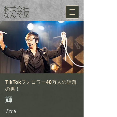
株式会社
​なんで屋
TikTokフォロワー40万人の話題
の男！​
​輝
​Teru