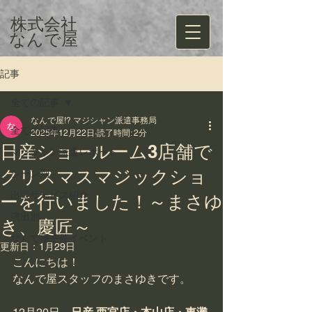
株式会社
​なんで屋
記事
全ての記事
なんで屋!? マジシャン派遣事務局
全ての記事
2025年12月22日
読了時間: 2分
日産ショールーム3店舗で
マジシャン派遣レポート
クリスマスマジックショ
シーン別
出張サービス紹介
ーを行いました！～まさゆ
演出別
き、慶匠～
なんで屋主催イベント
更新日：
1月29日
こんにちは！
なんで屋スタッフのまさゆきです。