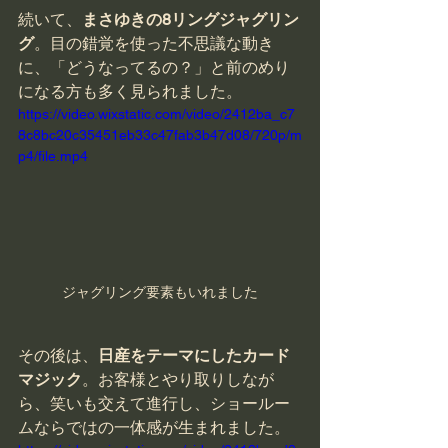
続いて、
まさゆきの8リングジャグリン
グ
。目の錯覚を使った不思議な動き
に、「どうなってるの？」と前のめり
になる方も多く見られました。
https://video.wixstatic.com/video/2412ba_c7
8c8bc20c35451eb33c47fab3b47d08/720p/m
p4/file.mp4
ジャグリング要素もいれました
その後は、
日産をテーマにしたカード
マジック
。お客様とやり取りしなが
ら、笑いも交えて進行し、ショールー
ムならではの一体感が生まれました。