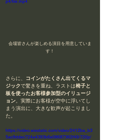
p4/file.mp4
会場皆さんが楽しめる演目を用意していま
す！
さらに、
コインがたくさん出てくるマ
ジック
で驚きを重ね、ラストは
椅子と
板を使ったお客様参加型のイリュージ
ョン
。実際にお客様が空中に浮いてし
まう演出に、大きな歓声が起こりまし
た。
https://video.wixstatic.com/video/2412ba_b3
5ac9ddec724a4393b6e08687362f49/720p/