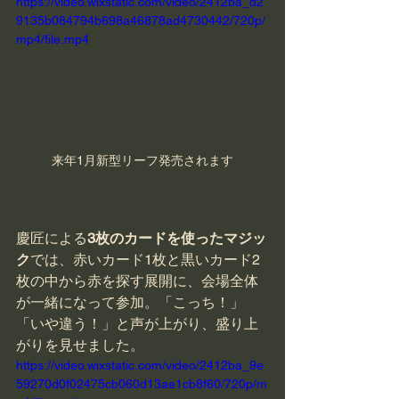
https://video.wixstatic.com/video/2412ba_d2
9135b084794b698a46878ad4730442/720p/
mp4/file.mp4
来年1月新型リーフ発売されます
慶匠による
3枚のカードを使ったマジッ
ク
では、赤いカード1枚と黒いカード2
枚の中から赤を探す展開に、会場全体
が一緒になって参加。「こっち！」
「いや違う！」と声が上がり、盛り上
がりを見せました。
https://video.wixstatic.com/video/2412ba_9e
59270d0f02475cb060d13ae1cb8f60/720p/m