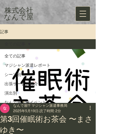
株式会社
​なんで屋
記事
全ての記事
全ての記事
マジシャン派遣レポート
シーン別
出張サービス紹介
演出別
なんで屋主催イベント
なんで屋!? マジシャン派遣事務局
2025年5月19日
読了時間: 2分
第3回催眠術お茶会 〜まさ
ゆき〜