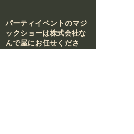
パーティイベントのマジ
ックショーは株式会社な
んで屋にお任せくださ
い！！
大切なイベントにプロのパフォーマー
を派遣いたしませんか？
企業の周年パーティ、展示会の顧客満
足度向上、ホームパーティなど
どの場面でもご利用いただけます！
人数規模に合ったパフォーマンスをい
たします！
少人数から大人数まで対応可能ですの
でお気軽にお問い合わせください！