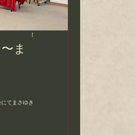
 〜ま
会にてまさゆき