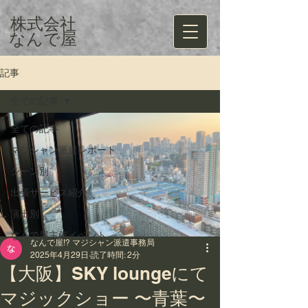
株式会社
​なんで屋
記事
全ての記事
全ての記事
マジシャン派遣レポート
シーン別
出張サービス紹介
演出別
なんで屋主催イベント
なんで屋!? マジシャン派遣事務局
2025年4月29日
読了時間: 2分
【大阪】SKY loungeにて
マジックショー 〜青葉〜