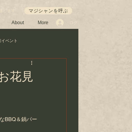
マジシャンを呼ぶ
遣します
About
More
ログイン
催イベント
お花見
なBBQ＆鍋パー