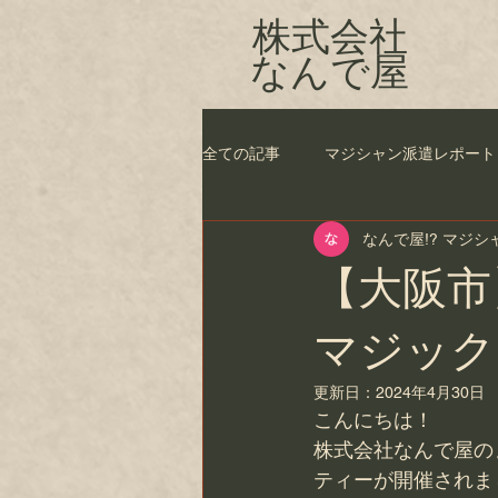
株式会社
​なんで屋
全ての記事
マジシャン派遣レポート
なんで屋!? マジ
【大阪市
マジック
更新日：
2024年4月30日
こんにちは！
株式会社なんで屋の
ティーが開催されま