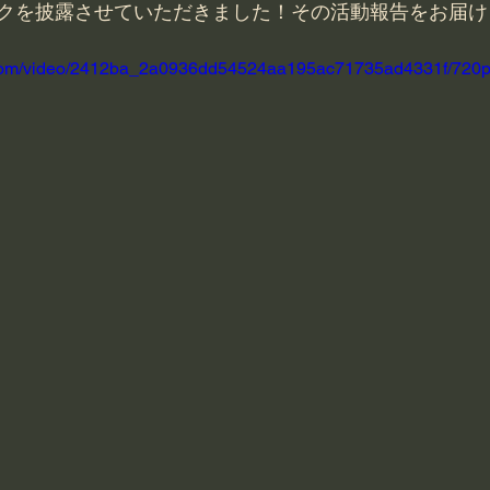
クを披露させていただきました！その活動報告をお届け
ic.com/video/2412ba_2a0936dd54524aa195ac71735ad4331f/720p