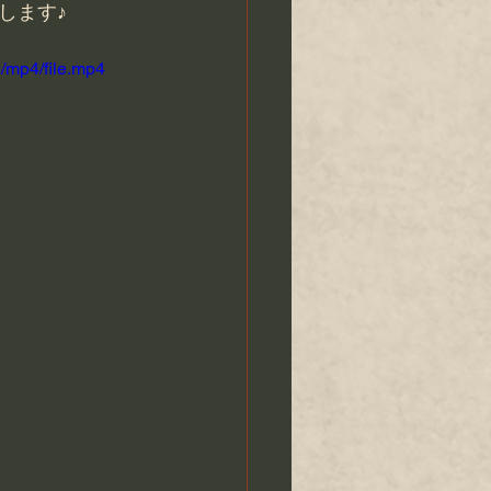
します♪
/mp4/file.mp4