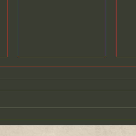
【大阪市】桜ノ宮でお花見マ
【神
ジックショー ～大輝～
ージ
ドラ