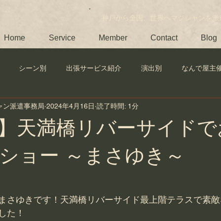
​神戸から全国、世界へマジシャンを派
Home
Service
Member
Contact
Blog
シーン別
出張サービス紹介
演出別
なんで屋主
シャン派遣事務局
2024年4月16日
読了時間: 1分
】天満橋リバーサイドで
ショー ～まさゆき～
まさゆきです！天満橋リバーサイド最上階テラスで素敵
した！