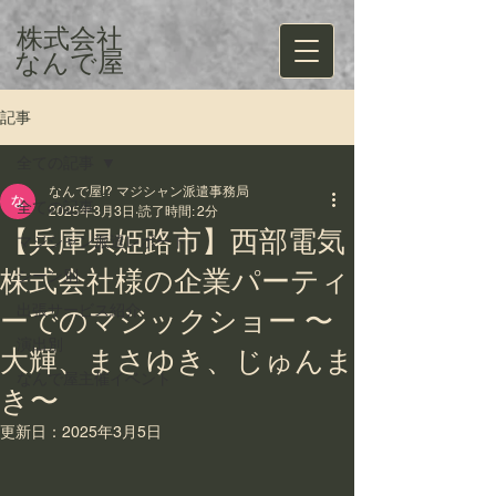
株式会社
​なんで屋
記事
全ての記事
なんで屋!? マジシャン派遣事務局
全ての記事
2025年3月3日
読了時間: 2分
【兵庫県姫路市】西部電気
マジシャン派遣レポート
株式会社様の企業パーティ
シーン別
出張サービス紹介
ーでのマジックショー 〜
演出別
大輝、まさゆき、じゅんま
なんで屋主催イベント
き〜
更新日：
2025年3月5日